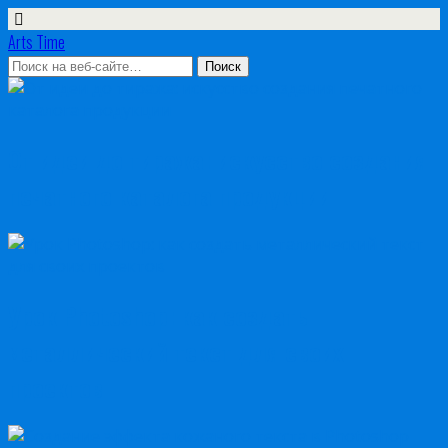
Arts Time
От идеи до тиража: искусство создания
печатного каталога продукции
Урок Photoshop: как создать
металлический текст для своих
проектов